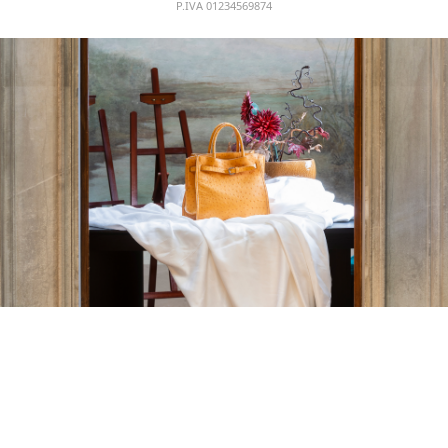
P.IVA 01234569874